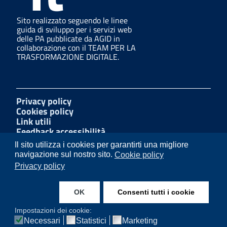
Sito realizzato seguendo le linee
guida di sviluppo per i servizi web
delle PA pubblicate da AGID in
collaborazione con il TEAM PER LA
TRASFORMAZIONE DIGITALE.
Privacy policy
Cookies policy
Link utili
Feedback accessibilità
Amministrazione trasparente
Il sito utilizza i cookies per garantirti una migliore
W3C Css
navigazione sul nostro sito.
Cookie policy
Mappa del sito
Privacy policy
Dichiarazione accessibilità
OK
Consenti tutti i cookie
Facebook
Whatsapp
Impostazioni dei cookie:
Necessari
Statistici
Marketing