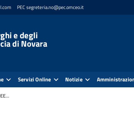
l.com
PEC segreteria.no@pec.omceo.it
ghi e degli
ncia di Novara
ne
Servizi Online
Notizie
Amministrazion
DEE…