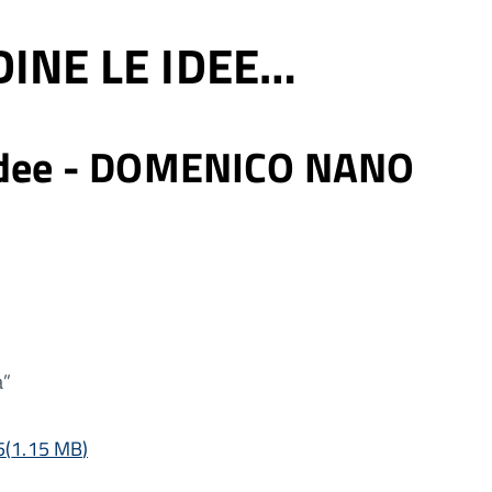
INE LE IDEE…
 idee - DOMENICO NANO
a”
5
(
1.15 MB
)