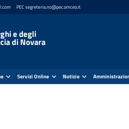
l.com
PEC segreteria.no@pec.omceo.it
ghi e degli
ncia di Novara
ne
Servizi Online
Notizie
Amministrazion