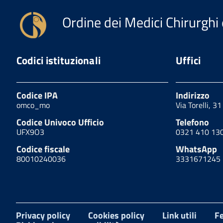
Ordine dei Medici Chirurghi 
Codici istituzionali
Uffici
Codice IPA
Indirizzo
omco_mo
Via Torelli, 3
Codice Univoco Ufficio
Telefono
UFX9O3
0321 410 13
Codice fiscale
WhatsApp
80010240036
3331671245
Privacy policy
Cookies policy
Link utili
Fe