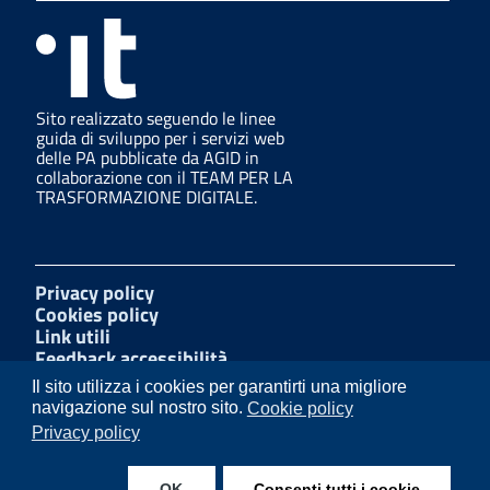
Sito realizzato seguendo le linee
guida di sviluppo per i servizi web
delle PA pubblicate da AGID in
collaborazione con il TEAM PER LA
TRASFORMAZIONE DIGITALE.
Privacy policy
Cookies policy
Link utili
Feedback accessibilità
Amministrazione trasparente
Il sito utilizza i cookies per garantirti una migliore
W3C Css
navigazione sul nostro sito.
Cookie policy
Mappa del sito
Privacy policy
Dichiarazione accessibilità
OK
Consenti tutti i cookie