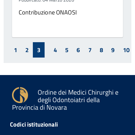
Contribuzione ONAOSI
1
2
3
4
5
6
7
8
9
10
Ordine dei Medici Chirurghi e
degli Odontoiatri della
Provincia di Novara
Codici istituzionali