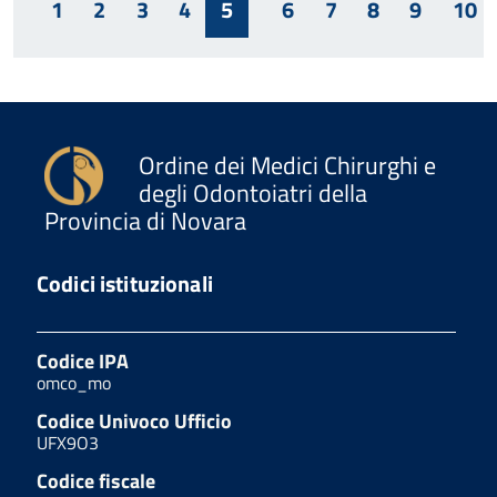
1
2
3
4
5
6
7
8
9
10
Ordine dei Medici Chirurghi e
degli Odontoiatri della
Provincia di Novara
Codici istituzionali
Codice IPA
omco_mo
Codice Univoco Ufficio
UFX9O3
Codice fiscale