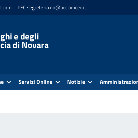
l.com
PEC segreteria.no@pec.omceo.it
ghi e degli
ncia di Novara
ne
Servizi Online
Notizie
Amministrazion