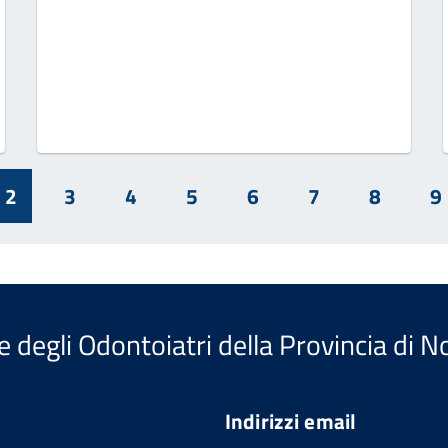
2
3
4
5
6
7
8
9
e degli Odontoiatri della Provincia di 
Indirizzi email